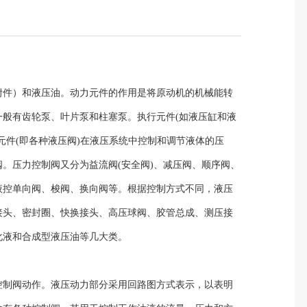
件）和液压油。动力元件的作用是将原动机的机械能转
般有齿轮泵、叶片泵和柱塞泵。执行元件(如液压缸和液
元件(即各种液压阀)在液压系统中控制和调节液体的压
。压力控制阀又分为益流阀(安全阀)、减压阀、顺序阀、
液控单向阀、梭阀、换向阀等。根据控制方式不同，液压
接头、密封圈、快换接头、高压球阀、胶管总成、测压接
化液和合成型液压油等几大类。
控制阀动作。液压动力部分采用回路图方式表示，以表明