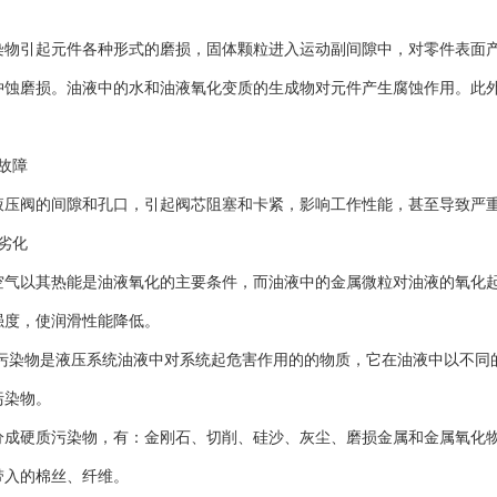
染物引起元件各种形式的磨损，固体颗粒进入运动副间隙中，对零件表面
冲蚀磨损。油液中的水和油液氧化变质的生成物对元件产生腐蚀作用。此
故障
液压阀的间隙和孔口，引起阀芯阻塞和卡紧，影响工作性能，甚至导致严
劣化
空气以其热能是油液氧化的主要条件，而油液中的金属微粒对油液的氧化
强度，使润滑性能降低。
 污染物是液压系统油液中对系统起危害作用的的物质，它在油液中以不同
污染物。
分成硬质污染物，有：金刚石、切削、硅沙、灰尘、磨损金属和金属氧化
时带入的棉丝、纤维。