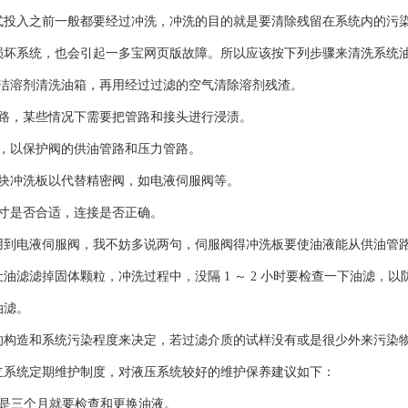
式投入之前一般都要经过冲洗，冲洗的目的就是要清除残留在系统内的污
损坏系统，也会引起一多宝网页版故障。所以应该按下列
步骤来清洗系统
清洁溶剂清洗油箱，再用经过过滤的空气清除溶剂残渣。
管路，某些情况下需要把管路和接头进行浸渍。
滤，以保护阀的供油管路和压力管路。
一块冲洗板以代替精密阀，如电液伺服阀等。
尺寸是否合适，连接是否正确。
用到电液伺服阀，我不妨多说两句，伺服阀得冲洗板要使油液能从供油管
油滤滤掉固体颗粒，冲洗过程中，没隔 1 ～ 2 小时要检查一下油滤，
油滤。
的构造和系统污染程度来决定，若过滤介质的试样没有或是很少外来污染
立系统定期维护制度，对液压系统较好的维护保养建议如下：
时或是三个月就要检查和更换油液。