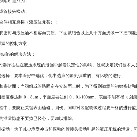
的缺陷所造成的；
造成管接头松动；
配合件相互磨损（液压缸尤甚）；
橡胶密封与液压油不相容而变质。下面就结合以上几个方面浅谈一下控
统泄漏的控制方案
制造缺陷的解决方法：
套的选择往往在液压系统的泄漏中起着决定性的影响。这就决定我们技术人
的选择，要本着好中选优，优中选廉的原则慎重的、有比较的进行。
面和密封面：当阀组或管路固定在安装面上时，为了得到满意的初始密封和
糙度要达到 0．8μm，平面度要达到 0．01/100mm。表面不能
过程中，要防止关键表面磕碰，划伤。同时对装配调试过程要严格的进
统的泄露隐患不要掉已轻心，要加以排除。
和振动：为了减少承受冲击和振动的管接头松动引起的液压系统的泄