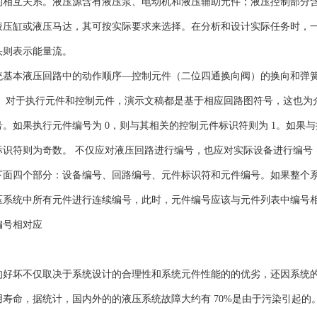
的相互关系。液压源含有液压泵、电动机和液压辅助元件；液压控制部分
液压缸或液压马达，其可按实际要求来选择。在分析和设计实际任务时，一
头则表示能量流。
统基本液压回路中的动作顺序—控制元件（二位四通换向阀）的换向和弹
。 对于执行元件和控制元件，演示文稿都是基于相应回路图符号，这也为
。如果执行元件编号为 0，则与其相关的控制元件标识符则为 1。如果
识符则为奇数。 不仅应对液压回路进行编号，也应对实际设备进行编号，以便发
下面四个部分：设备编号、回路编号、元件标识符和元件编号。如果整个
压系统中所有元件进行连续编号，此时，元件编号应该与元件列表中编号相
编号相对应
的好坏不仅取决于系统设计的合理性和系统元件性能的的优劣，还因系统
寿命，据统计，国内外的的液压系统故障大约有 70%是由于污染引起的