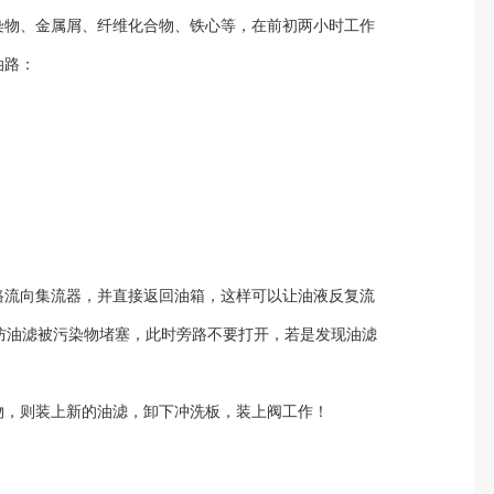
染物、金属屑、纤维化合物、铁心等，在前初两小时工作
油路：
路流向集流器，并直接返回油箱，这样可以让油液反复流
以防油滤被污染物堵塞，此时旁路不要打开，若是发现油滤
物，则装上新的油滤，卸下冲洗板，装上阀工作！