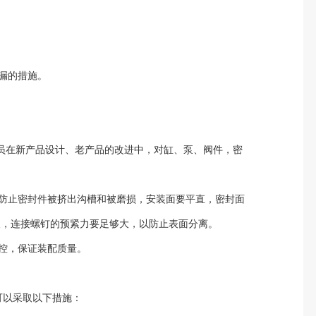
制泄漏的措施。
员在新产品设计、老产品的改进中，对缸、泵、阀件，密
防止密封件被挤出沟槽和被磨损，安装面要平直，密封面
有径向划痕，连接螺钉的预紧力要足够大，以防止表面分离。
行监控，保证装配质量。
漏，可以采取以下措施：