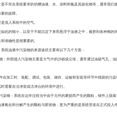
常是不符合系统要求的切槽油液、水、涂料和氯及其卤化物等，通常我们
必要的故障。
主要是混入系统中的空气。
是如此的细小，以至于不能沉淀下来而悬浮于油液之中，被挤到各种阀的
性和准确性是很重要的。
：系统油液中污染物的来源途径主要有以下几个方面：
染物：外部侵入污染物主要是大气中的沙砾或尘埃，通常通过油箱气孔，油
元件在加工时、装配、调试、包装、储存、运输和安装等环节中残留的污染
试时需要在洁净室或洁净台的环境中进行。
的污染物：系统在运作过程当中由于元件的磨损而产生的颗粒，铸件上脱落
油液氧化和分解产生的颗粒与胶状物，更为严重的是系统管道在正式投入