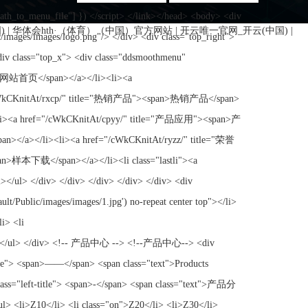
)
|
华体会hth·（体育）（中国）官方网站
|
开云唯一官网_开云(中国)
|