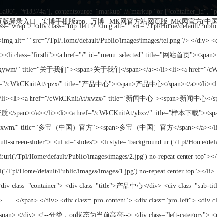
页版登录入口
|
安博手机版app
|
万博
|
MK网官方站网页版_MK网官方(中国