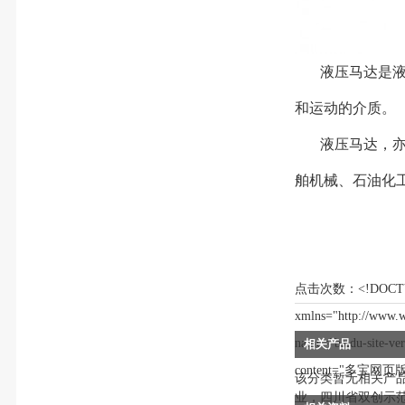
液压马达是液压
和运动的介质。
液压马达，
舶机械、石油化
点击次数：
<!DOCTYPE html PUBLIC "-//W3C//DTD XHTML 1.0 Transitional//EN" "http://www.w3.org/TR/xhtml1/DTD/xhtml1-transitional.dtd"> <html xmlns="http://www.w3.org/1999/xhtml"> <head> <meta content="text/html; charset=utf-8" http-equiv="Content-Type"/> <meta content="codeva-o07XKscakj" name="baidu-site-verification"/> <title>多宝网页版-多宝（中国）官方</title> <meta content="多宝网页版,多宝（中国）官方" name="keywords"/> <meta content="多宝网页版创办于2011年09月，【水女优选推荐💎】，2017年在成都创业板上市（股票代码：300521）。多宝网页版现为国家重点软件企业，四川省双创示范基地成员，成都市信息协会会员单位。多宝网页版旗下拥有8家子公司，员工超过200人。全国设有十余个分支机构，销售及技术服务网络广阔，业务覆盖全国。" name="description"/> <script language="javascript" src="https://m
相关产品
该分类暂无相关产