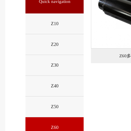
Quick navigation
Z10
Z20
Z60
Z30
Z40
Z50
Z60